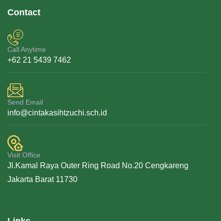
Contact
July 15, 2026
0 Comments
Call Anytime
+62 21 5439 7462
Qurban dan Melepas Kemelekatan
Nabi Ibrahim S. A. W. mendapatkan wahyu dari
Send Email
Allah untuk mengorbankan anaknya sebagai ujian
info@cintakasihtzuchi.sch.id
atas
READ MORE
Visit Office
Jl.Kamal Raya Outer Ring Road No.20 Cengkareng
Jakarta Barat 11730
Links