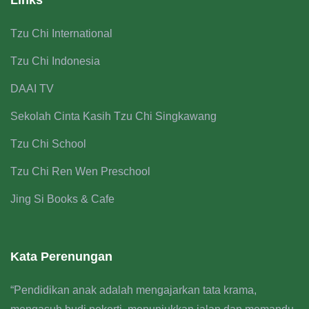
Tzu Chi International
Tzu Chi Indonesia
DAAI TV
Sekolah Cinta Kasih Tzu Chi Singkawang
Tzu Chi School
Tzu Chi Ren Wen Preschool
Jing Si Books & Cafe
May 15, 2026
1 Comment
Kata Perenungan
“Pendidikan anak adalah mengajarkan tata krama,
Belajar Moderasi dari Falsafah Tzu