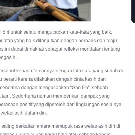
 diri untuk selalu mengucapkan kata-kata yang baik,
buatan yang baik dilanjutkan dengan berbaris dan maju
s ini dapat dimaknai sebagai refleksi mendalam tentang
ngasihi.
 tersebut kepada temannya dengan tata cara yang sudah di
 berarti karena dilakukan dengan cinta kasih dan
in menerima dengan mengucapkan “Gan En”, sebuah
a lain. Sederhana namun memberikan dampak yang
i perasaan positif yang diperoleh dari lingkungan sosialnya
elas asih dalam diri.
saling berkaitan antara memupuk rasa welas asih diri di
 berpacu pada tujuan
flourishing
atau sebuah kondisi