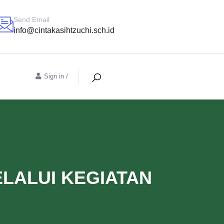
Send Email
info@cintakasihtzuchi.sch.id
Sign in
/
LALUI KEGIATAN