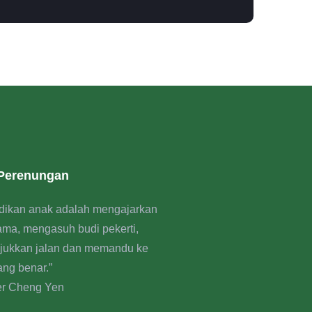
 Perenungan
dikan anak adalah mengajarkan
rama, mengasuh budi pekerti,
jukkan jalan dan memandu ke
ang benar.”
er Cheng Yen