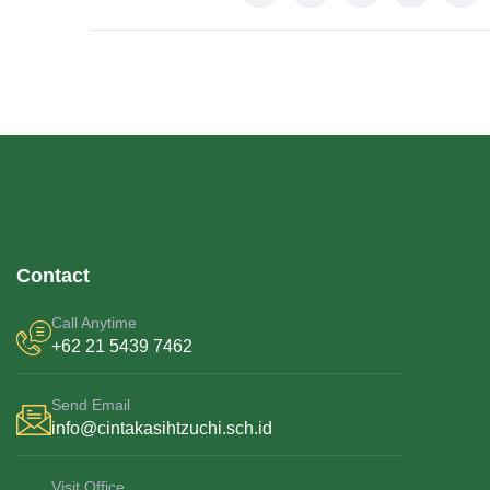
Contact
Call Anytime
+62 21 5439 7462
Send Email
info@cintakasihtzuchi.sch.id
Visit Office