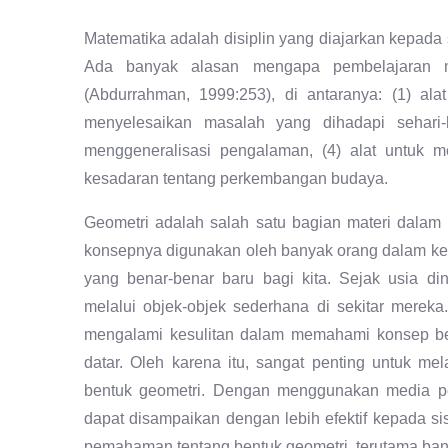
Matematika adalah disiplin yang diajarkan kepada s
Ada banyak alasan mengapa pembelajaran ma
(Abdurrahman, 1999:253), di antaranya: (1) alat
menyelesaikan masalah yang dihadapi sehari-
menggeneralisasi pengalaman, (4) alat untuk m
kesadaran tentang perkembangan budaya.
Geometri adalah salah satu bagian materi dalam m
konsepnya digunakan oleh banyak orang dalam keh
yang benar-benar baru bagi kita. Sejak usia d
melalui objek-objek sederhana di sekitar mere
mengalami kesulitan dalam memahami konsep ben
datar. Oleh karena itu, sangat penting untuk
bentuk geometri. Dengan menggunakan media pe
dapat disampaikan dengan lebih efektif kepada 
pemahaman tentang bentuk geometri, terutama ban