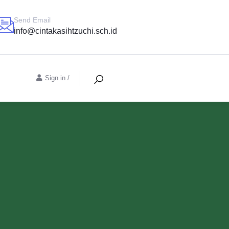
Send Email
info@cintakasihtzuchi.sch.id
Sign in
/