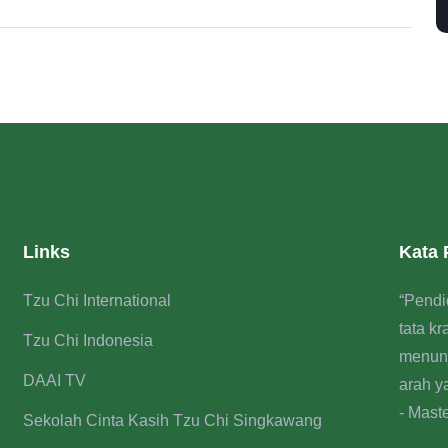
Links
Kata
Tzu Chi International
“Pendi
tata k
Tzu Chi Indonesia
menun
DAAI TV
arah y
- Mast
Sekolah Cinta Kasih Tzu Chi Singkawang