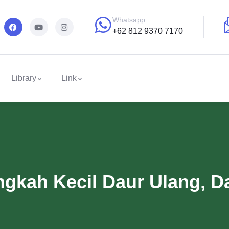
Whatsapp
+62 812 9370 7170
Library
Link
angkah Kecil Daur Ulang, 