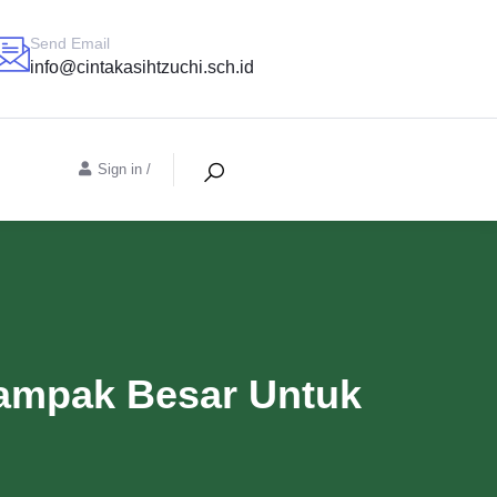
Send Email
info@cintakasihtzuchi.sch.id
Sign in
/
Dampak Besar Untuk