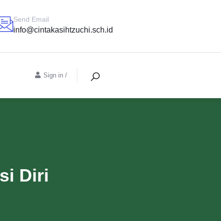
Send Email
info@cintakasihtzuchi.sch.id
Sign in
/
i Diri