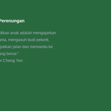
 Perenungan
dikan anak adalah mengajarkan
rama, mengasuh budi pekerti,
jukkan jalan dan memandu ke
ang benar.”
er Cheng Yen