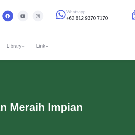
Whatsapp
+62 812 9370 7170
Library
Link
n Meraih Impian