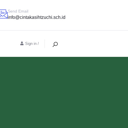
Send Email
info@cintakasihtzuchi.sch.id
Sign in
/