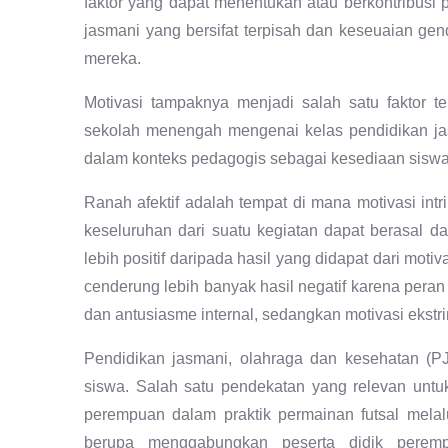
faktor yang dapat menentukan atau berkontribusi 
jasmani yang bersifat terpisah dan keseuaian gen
mereka.
Motivasi tampaknya menjadi salah satu faktor 
sekolah menengah mengenai kelas pendidikan jasm
dalam konteks pedagogis sebagai kesediaan siswa 
Ranah afektif adalah tempat di mana motivasi intr
keseluruhan dari suatu kegiatan dapat berasal dar
lebih positif daripada hasil yang didapat dari motiva
cenderung lebih banyak hasil negatif karena peran p
dan antusiasme internal, sedangkan motivasi ekstrin
Pendidikan jasmani, olahraga dan kesehatan (P
siswa. Salah satu pendekatan yang relevan untuk
perempuan dalam praktik permainan futsal mela
berupa menggabungkan peserta didik peremp