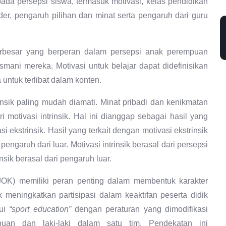
pada persepsi siswa, termasuk motivasi, kelas pendidikan
der, pengaruh pilihan dan minat serta pengaruh dari guru
terbesar yang berperan dalam persepsi anak perempuan
ani mereka. Motivasi untuk belajar dapat didefinisikan
untuk terlibat dalam konten.
insik paling mudah diamati. Minat pribadi dan kenikmatan
i motivasi intrinsik. Hal ini dianggap sebagai hasil yang
si ekstrinsik. Hasil yang terkait dengan motivasi ekstrinsik
engaruh dari luar. Motivasi intrinsik berasal dari persepsi
sik berasal dari pengaruh luar.
JOK) memiliki peran penting dalam membentuk karakter
 meningkatkan partisipasi dalam keaktifan peserta didik
lui
“sport education”
dengan peraturan yang dimodifikasi
uan dan laki-laki dalam satu tim. Pendekatan ini