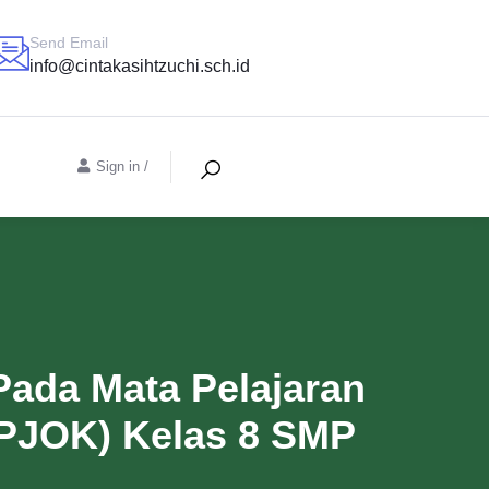
Send Email
info@cintakasihtzuchi.sch.id
Sign in
/
Pada Mata Pelajaran
(PJOK) Kelas 8 SMP