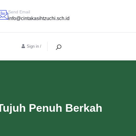
Send Email
info@cintakasihtzuchi.sch.id
Sign in
/
Tujuh Penuh Berkah