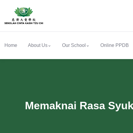
Home
About Us
Our School
Online PPDB
Memaknai Rasa Syuku