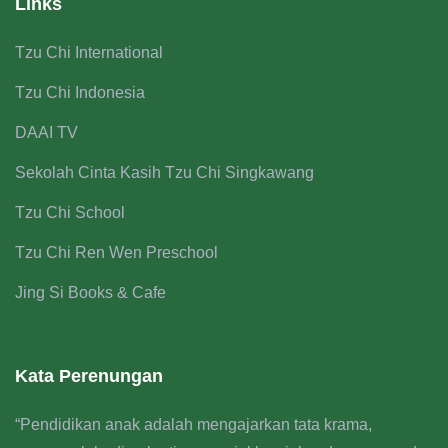
Links
Tzu Chi International
Tzu Chi Indonesia
DAAI TV
Sekolah Cinta Kasih Tzu Chi Singkawang
Tzu Chi School
Tzu Chi Ren Wen Preschool
Jing Si Books & Cafe
Kata Perenungan
“Pendidikan anak adalah mengajarkan tata krama,