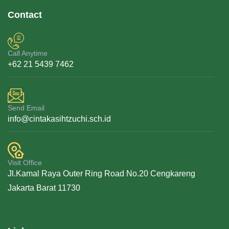
Contact
Call Anytime
+62 21 5439 7462
Send Email
info@cintakasihtzuchi.sch.id
Visit Office
Jl.Kamal Raya Outer Ring Road No.20 Cengkareng
Jakarta Barat 11730