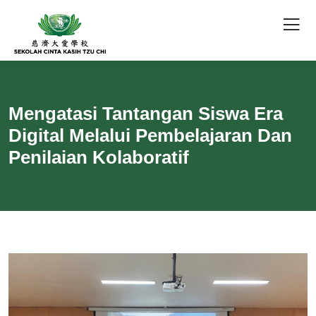
Mengatasi Tantangan Siswa Era
Digital Melalui Pembelajaran Dan
Penilaian Kolaboratif