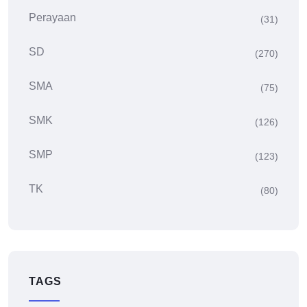
Perayaan
(31)
SD
(270)
SMA
(75)
SMK
(126)
SMP
(123)
TK
(80)
TAGS