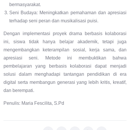
bermasyarakat.
Seni Budaya: Meningkatkan pemahaman dan apresiasi
terhadap seni peran dan musikalisasi puisi.
Dengan implementasi proyek drama berbasis kolaborasi
ini, siswa tidak hanya belajar akademik, tetapi juga
mengembangkan keterampilan sosial, kerja sama, dan
apresiasi seni. Metode ini membuktikan bahwa
pembelajaran yang berbasis kolaborasi dapat menjadi
solusi dalam menghadapi tantangan pendidikan di era
digital serta membangun generasi yang lebih kritis, kreatif,
dan berempati.
Penulis: Maria Fescilita, S.Pd