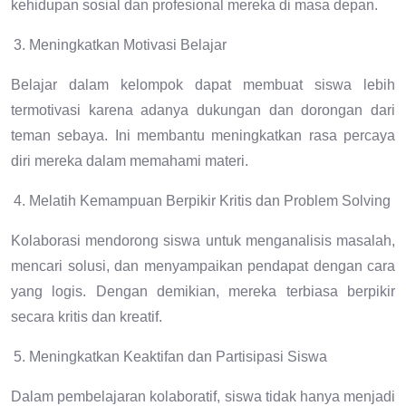
kehidupan sosial dan profesional mereka di masa depan.
Meningkatkan Motivasi Belajar
Belajar dalam kelompok dapat membuat siswa lebih
termotivasi karena adanya dukungan dan dorongan dari
teman sebaya. Ini membantu meningkatkan rasa percaya
diri mereka dalam memahami materi.
Melatih Kemampuan Berpikir Kritis dan Problem Solving
Kolaborasi mendorong siswa untuk menganalisis masalah,
mencari solusi, dan menyampaikan pendapat dengan cara
yang logis. Dengan demikian, mereka terbiasa berpikir
secara kritis dan kreatif.
Meningkatkan Keaktifan dan Partisipasi Siswa
Dalam pembelajaran kolaboratif, siswa tidak hanya menjadi