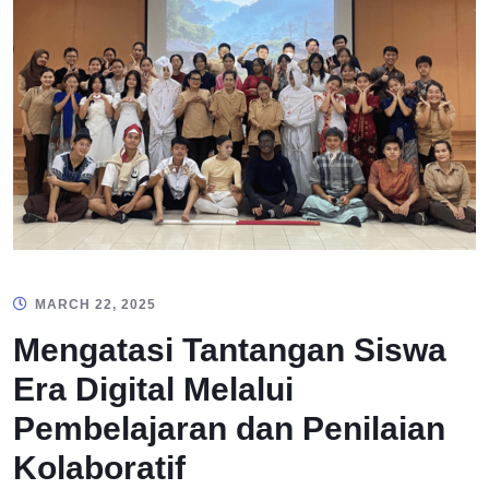
MARCH 22, 2025
Mengatasi Tantangan Siswa
Era Digital Melalui
Pembelajaran dan Penilaian
Kolaboratif