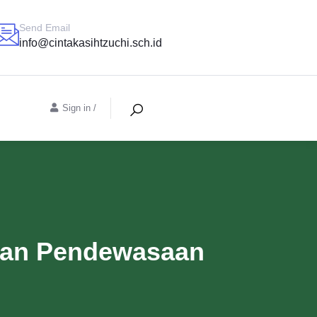
Send Email
info@cintakasihtzuchi.sch.id
Sign in
/
atan Pendewasaan