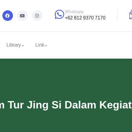
Whatsapp
+62 812 9370 7170
Library
Link
m Tur Jing Si Dalam Kegi