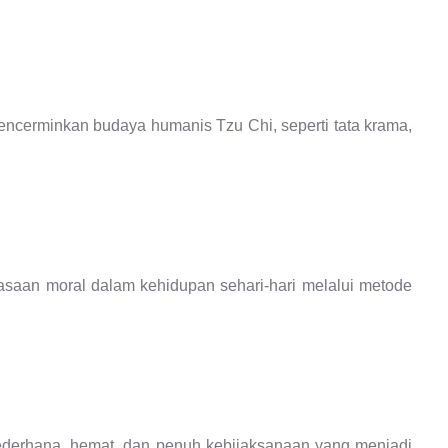
encerminkan budaya humanis Tzu Chi, seperti tata krama,
iasaan moral dalam kehidupan sehari-hari melalui metode
sederhana, hemat, dan penuh kebijaksanaan yang menjadi