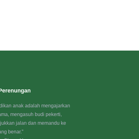
 Perenungan
dikan anak adalah mengajarkan
rama, mengasuh budi pekerti,
jukkan jalan dan memandu ke
ang benar.”