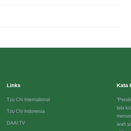
Links
Kata
Tzu Chi International
“Pendi
tata k
Tzu Chi Indonesia
menun
DAAI TV
arah y