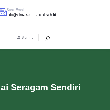
Send Email
info@cintakasihtzuchi.sch.id
Sign in
/
kai Seragam Sendiri