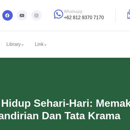
Whatsapp
+62 812 9370 7170
Library
Link
 Hidup Sehari-Hari: Mema
ndirian Dan Tata Krama