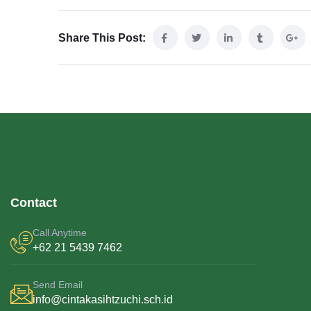
Share This Post:
Contact
Call Anytime
+62 21 5439 7462
Send Email
info@cintakasihtzuchi.sch.id