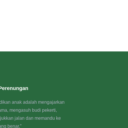
 Perenungan
dikan anak adalah mengajarkan
rama, mengasuh budi pekerti,
jukkan jalan dan memandu ke
ang benar.”