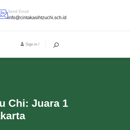
Send Email
info@cintakasihtzuchi.sch.id
Sign in
/
 Chi: Juara 1
karta