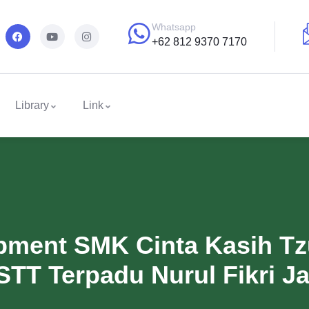
Whatsapp
+62 812 9370 7170
Library
Link
pment SMK Cinta Kasih Tzu
STT Terpadu Nurul Fikri Ja