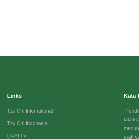
Links
Kata
Tzu Chi International
“Pendi
tata k
Tzu Chi Indonesia
menun
DAAI TV
arah y