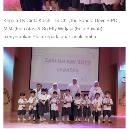
Kepala TK Cinta Kasih Tzu Chi , Ibu Sandra Devi, S.PD.,
M.M. (Foto Atas) & Sg Elly Widjaja (Foto Bawah)
menyerahkan Piala kepada anak-anak lomba.