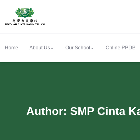
Home
About Us
Our School
Online PPDB
Author:
SMP Cinta Ka